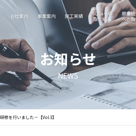
SDGsへの
健康経
会社案内
事業案内
施工実績
取り組み
への取
お知らせ
NEWS
研修を行いました－【Vol.3】