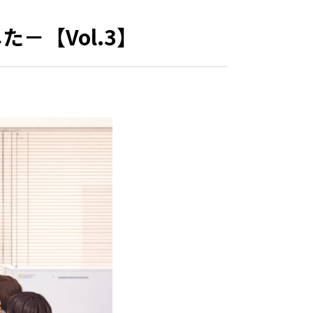
－【Vol.3】