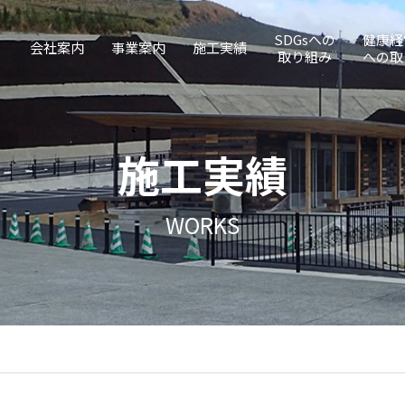
SDGsへの
健康経
会社案内
事業案内
施工実績
取り組み
への取
施工実績
WORKS
事