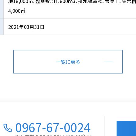
地18,000㎡､整地敷均し800ｍ3､排水構造物､管渠工､集水
4,000㎡
2021年03月31日
一覧に戻る
0967-67-0024