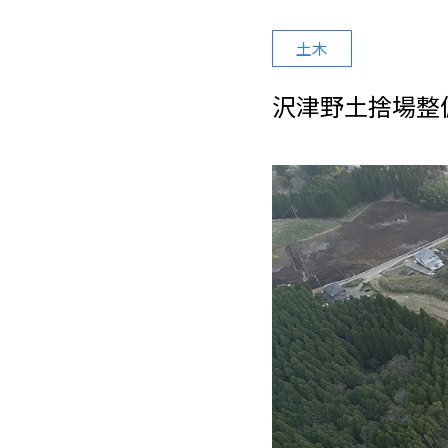
土木
沢津野土捨場整