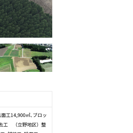
法面工14,900㎡､ブロッ
撤去工 （立野地区）整